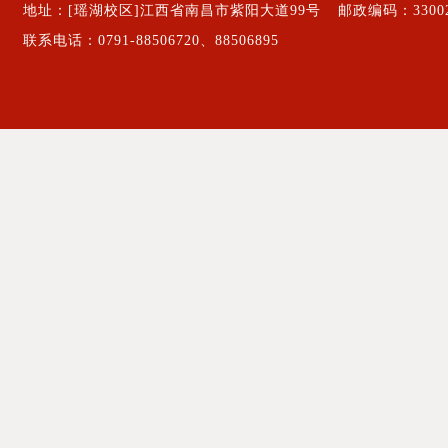
地址：[瑶湖校区]江西省南昌市紫阳大道99号
邮政编码：3300
联系电话：0791-88506720、88506895